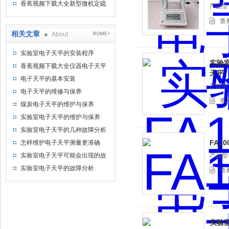
视频下载大全仪器仪表有限公司
香蕉视频下载大全新型微机定硫
产品型号
仪 已步入市场
查
相关文章
About
ROME+
实验室电子天平的安装程序
实验室
香蕉视频下载大全仪器电子天平
天平
的日常养护
电子天平的基本安装
产品型号
电子天平的维修与保养
查
煤炭电子天平的维护与保养
实验室电子天平的维护与保养
实验室电子天平的几种故障分析
FA1
怎样维护电子天平测量更准确
实验室电子天平可能会出现的故
产品型号
障及处理方案
实验室电子天平的故障分析
查
实验