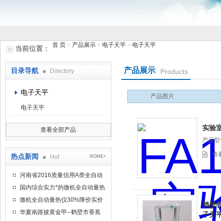
首 页
>
产品展示
>
电子天平
>
电子天平
当前位置：
鹤壁市香蕉视频下载大全仪器仪表有限公司
产品展示
目录导航
Directory
Products
电子天平
产品图片
电子天平
实验
查看全部产品
产品型号
查
热点新闻
Hot
ROME+
河南省2016质量信用A类全自动
量热仪
国内综合实力*的微机全自动量热
仪制造企业
微机全自动量热仪30%降价实价
鹤壁
出售
华夏南路披黄金甲--鹤壁市香蕉
子天