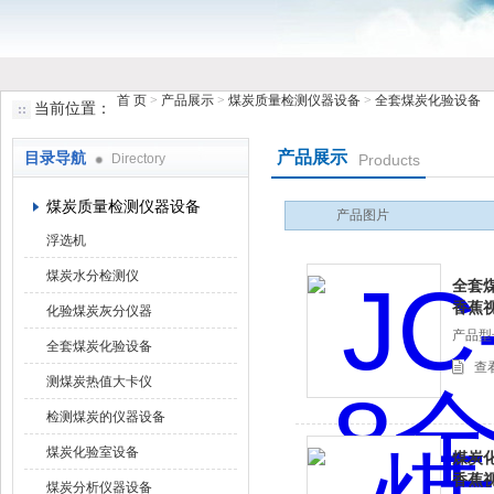
首 页
>
产品展示
>
煤炭质量检测仪器设备
>
全套煤炭化验设备
当前位置：
鹤壁市香蕉视频下载大全仪器仪表有限公司
产品展示
目录导航
Directory
Products
煤炭质量检测仪器设备
产品图片
浮选机
煤炭水分检测仪
全套煤
香蕉视
化验煤炭灰分仪器
产品型号
全套煤炭化验设备
查
测煤炭热值大卡仪
检测煤炭的仪器设备
煤炭化验室设备
煤炭化
香蕉视
煤炭分析仪器设备