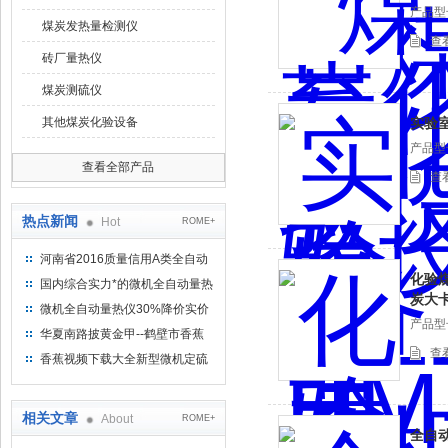
产品型号
煤炭发热量检测仪
查
砖厂量热仪
煤炭测硫仪
其他煤炭化验设备
实验
产品型号
查看全部产品
查
热点新闻
Hot
ROME+
河南省2016质量信用A类全自动
化验煤
量热仪
国内综合实力*的微机全自动量热
炭大
仪制造企业
微机全自动量热仪30%降价实价
产品型号
出售
华夏南路披黄金甲--鹤壁市香蕉
查
视频下载大全仪器仪表有限公司
香蕉视频下载大全新型微机定硫
仪 已步入市场
相关文章
About
ROME+
全自