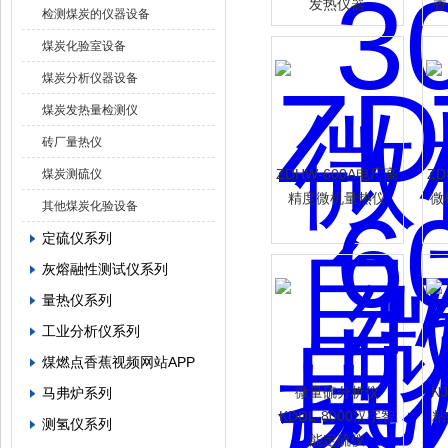
发热仪器
香
检测煤炭的仪器设备
煤炭化验室设备
煤炭分析仪器设备
煤炭发热量检测仪
砖厂量热仪
ZDHW-600A电厂高
ZD
煤炭测硫仪
精度微机量热仪
微
其他煤炭化验设备
定硫仪系列
灰熔融性测试仪系列
量热仪系列
工业分析仪系列
煤燃点香蕉视频网站APP
微量硫分析仪
N
马弗炉系列
KDDL-8000汉字智
粘
测氢仪系列
能定硫仪