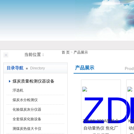
鹤壁市香蕉视频下载大全仪器仪表有限公司
首 页
>
产品展示
当前位置：
产品展示
目录导航
Directory
Prod
煤炭质量检测仪器设备
浮选机
煤炭水分检测仪
化验煤炭灰分仪器
全套煤炭化验设备
ZDHW-300A微机全
K
自动量热仪 焦化厂
动
测煤炭热值大卡仪