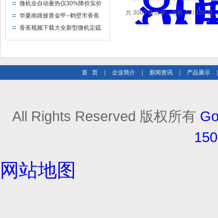
仪制造企业
微机全自动量热仪30%降价实价
共 3000 条记录，当前 20 / 150 页
出售
华夏南路披黄金甲--鹤壁市香蕉
视频下载大全仪器仪表有限公司
香蕉视频下载大全新型微机定硫
仪 已步入市场
首 页
|
企业简介
|
新闻资讯
|
产品展示
All Rights Reserved 版权所有
Go
15
网站地图