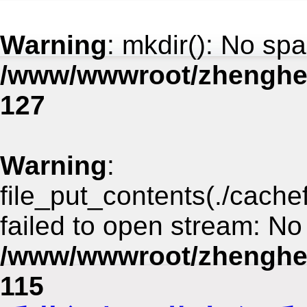
Warning
: mkdir(): No spa
/www/wwwroot/zhenghe
127
Warning
:
file_put_contents(./cach
failed to open stream: No 
/www/wwwroot/zhenghe
115