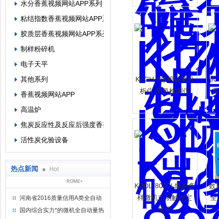
水分香蕉视频网站APP系列
粘结指数香蕉视频网站APP系列
胶质层香蕉视频网站APP系列
制样粉碎机
电子天平
其他系列
KZCH-8微机碳氢分
J
析仪 测氢检测仪
香
香蕉视频网站APP
高温炉
焦炭反应性及反应后强度香蕉视频网站APP
活性炭化验设备
热点新闻
Hot
ROME+
KDDL-8000L煤炭多
数
样微机自动触控定
全
河南省2016质量信用A类全自动
量热仪
硫仪
国内综合实力*的微机全自动量热