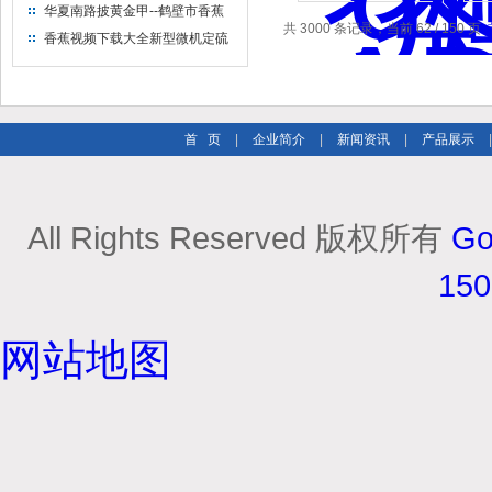
出售
华夏南路披黄金甲--鹤壁市香蕉
共 3000 条记录，当前 62 / 150 页
视频下载大全仪器仪表有限公司
香蕉视频下载大全新型微机定硫
仪 已步入市场
首 页
|
企业简介
|
新闻资讯
|
产品展示
All Rights Reserved 版权所有
Go
15
网站地图