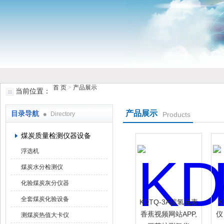
鹤壁市香蕉视频下载大全仪器仪表有限公司
首 页
>
产品展示
当前位置：
产品展示
目录导航
Directory
Products
煤炭质量检测仪器设备
浮选机
煤炭水分检测仪
化验煤炭灰分仪器
全套煤炭化验设备
KDTQ-3A碳氢元素
K
香蕉视频网站APP,
仪
测煤炭热值大卡仪