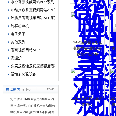
水分香蕉视频网站APP系列
粘结指数香蕉视频网站APP系列
胶质层香蕉视频网站APP系列
制样粉碎机
电子天平
其他系列
NJ-3煤炭全自动微
K
电脑粘结指数香蕉
熔
香蕉视频网站APP
视频网站APP
高温炉
焦炭反应性及反应后强度香蕉视频网站APP
活性炭化验设备
热点新闻
Hot
ROME+
ZDL-9煤炭自动触控
ZD
河南省2016质量信用A类全自动
量热仪
定硫仪
煤
国内综合实力*的微机全自动量热
仪制造企业
微机全自动量热仪30%降价实价