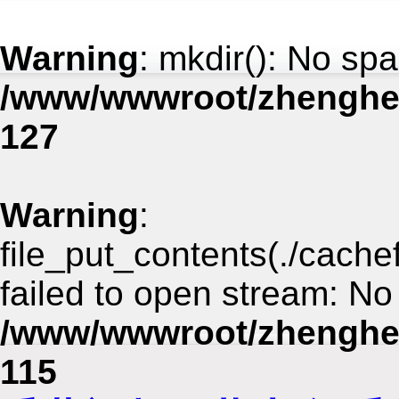
Warning
: mkdir(): No spa
/www/wwwroot/zhenghe
127
Warning
:
file_put_contents(./cach
failed to open stream: No 
/www/wwwroot/zhenghe
115