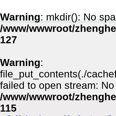
Warning
: mkdir(): No spa
/www/wwwroot/zhenghe
127
Warning
:
file_put_contents(./cach
failed to open stream: No 
/www/wwwroot/zhenghe
115