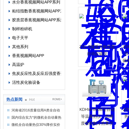
水分香蕉视频网站APP系列
设备
粘结指数香蕉视频网站APP系列
胶质层香蕉视频网站APP系列
制样粉碎机
电子天平
其他系列
ZDL-9煤质分析仪器
Z
自动定硫仪
仪
香蕉视频网站APP
硫
高温炉
焦炭反应性及反应后强度香蕉视频网站APP
活性炭化验设备
热点新闻
Hot
ROME+
KDHW-800B全自动
ZD
河南省2016质量信用A类全自动
量热仪
等温量热仪，高精
热
国内综合实力*的微机全自动量热
度微机制冷热量仪
仪制造企业
微机全自动量热仪30%降价实价