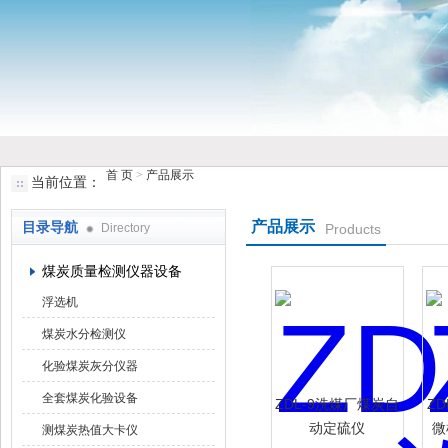
鹤壁市香蕉视频下载大全仪器仪表有限公司
首 页
>
产品展示
当前位置：
产品展示
目录导航
Directory
Products
煤炭质量检测仪器设备
浮选机
煤炭水分检测仪
化验煤炭灰分仪器
全套煤炭化验设备
ZDL-9洗煤厂煤炭自
ZD
动定硫仪
微
测煤炭热值大卡仪