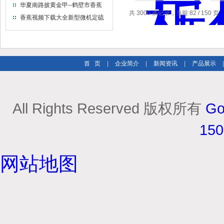
出售
华夏南路披黄金甲--鹤壁市香蕉
共 3000 条记录，当前 82 / 150 页
视频下载大全仪器仪表有限公司
香蕉视频下载大全新型微机定硫
仪 已步入市场
首 页
|
企业简介
|
新闻资讯
|
产品展示
All Rights Reserved 版权所有
Go
15
网站地图